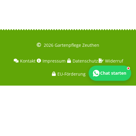
2026 Gartenpflege Zeuthen
Kontakt
Impressum
Datenschutz
Widerruf
Chat starten
EU-Förderung
Was unsere Kunden sagen:
★★★★★
★★★★★
4,8
(71)
9,6/10
(72)
Google
Trustlocal
★★★★★
4,7
(66)
ProvenExpert