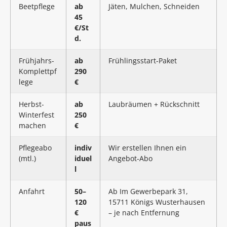
Beetpflege
ab
Jäten, Mulchen, Schneiden
45
€/St
d.
Frühjahrs-
ab
Frühlingsstart-Paket
Komplettpf
290
lege
€
Herbst-
ab
Laubräumen + Rückschnitt
Winterfest
250
machen
€
Pflegeabo
indiv
Wir erstellen Ihnen ein
(mtl.)
iduel
Angebot-Abo
l
Anfahrt
50–
Ab Im Gewerbepark 31,
120
15711 Königs Wusterhausen
€
– je nach Entfernung
paus