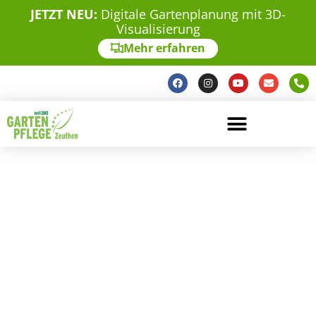
JETZT NEU:
Digitale Gartenplanung mit 3D-
Visualisierung
Mehr erfahren
GARTENPFLEGE IN
KLEINMACHNOW
Regelmäßige Gartenpflege in Kleinmachnow —
Rasen mähen, Hecken schneiden, Beete pflegen. Im
Abo oder einmalig, immer dieselben Mitarbeiter,