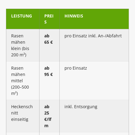
LEISTUNG
PREI
HINWEIS
S
Rasen
ab
pro Einsatz inkl. An-/Abfahrt
mähen
65 €
klein (bis
200 m²)
Rasen
ab
pro Einsatz
mähen
95 €
mittel
(200–500
m²)
Heckensch
ab
inkl. Entsorgung
nitt
25
einseitig
€/lf
m