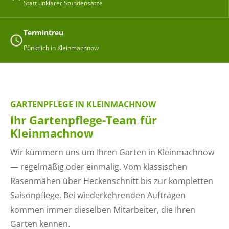
Statt unklarer Stundensätze
Termintreu
Pünktlich in Kleinmachnow
GARTENPFLEGE IN KLEINMACHNOW
Ihr Gartenpflege-Team für
Kleinmachnow
Wir kümmern uns um Ihren Garten in Kleinmachnow
— regelmäßig oder einmalig. Vom klassischen
Rasenmähen über Heckenschnitt bis zur kompletten
Saisonpflege. Bei wiederkehrenden Aufträgen
kommen immer dieselben Mitarbeiter, die Ihren
Garten kennen.