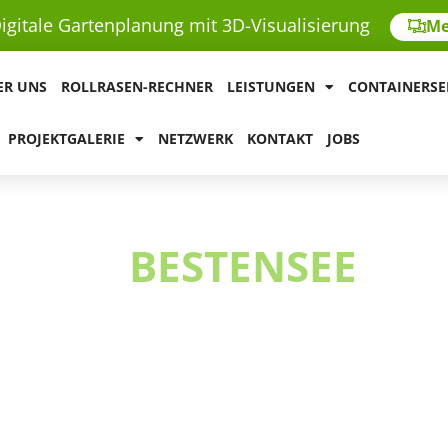
igitale Gartenplanung mit 3D-Visualisierung
Me
ER UNS
ROLLRASEN-RECHNER
LEISTUNGEN
CONTAINERSE
PROJEKTGALERIE
NETZWERK
KONTAKT
JOBS
EN IN
BESTENSEE
rund um Todnitzsee und
rekt an Wohn- und
dierte Baumgutachten –
rohne – und sagen Ihnen