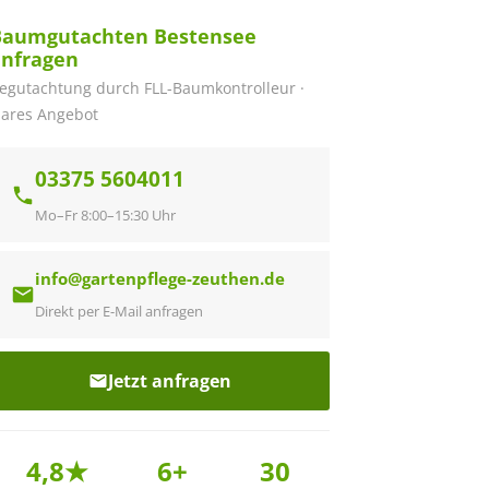
Baumgutachten Bestensee
anfragen
egutachtung durch FLL-Baumkontrolleur ·
lares Angebot
03375 5604011
Mo–Fr 8:00–15:30 Uhr
info@gartenpflege-zeuthen.de
Direkt per E-Mail anfragen
Jetzt anfragen
4,8★
6+
30