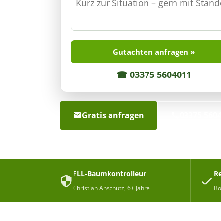
Gutachten anfragen »
☎ 03375 5604011
Gratis anfragen
03375 560
FLL-Baumkontrolleur
Re
Christian Anschütz, 6+ Jahre
Bo