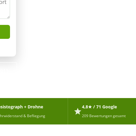
4011
sistograph + Drohne
4,8★ / 71 Google
hrwiderstand & Befliegung
209 Bewertungen gesamt