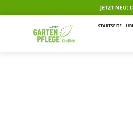
JETZT NEU:
D
STARTSEITE
ÜB
BAUMGUTACHT
Bestensee ist Wald- und Seengemeinde: 
Pätzer Seen wachsen hohe Kiefern, oft di
Wochenendgrundstücken. Wir liefern fun
FLL-Baumkontrolleur, Resistograph und D
klar, ob ein Baum noch sicher steht.